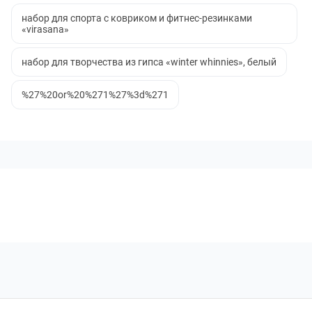
набор для спорта с ковриком и фитнес-резинками
«virasana»
набор для творчества из гипса «winter whinnies», белый
%27%20or%20%271%27%3d%271